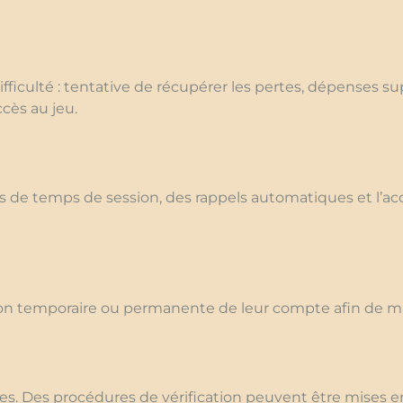
culté : tentative de récupérer les pertes, dépenses sup
ccès au jeu.
de temps de session, des rappels automatiques et l’accès 
n temporaire ou permanente de leur compte afin de mieu
es. Des procédures de vérification peuvent être mises en 