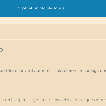
Application Mobile
Bonus
O
ctivité de divertissement. La plateforme encourage une
nir un budget clair, de rester conscient des risques et de