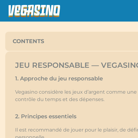
CONTENTS
JEU RESPONSABLE — VEGASIN
1. Approche du jeu responsable
1. Approche du jeu responsable
2. Principes essentiels
Vegasino considère les jeux d’argent comme une a
3. Signes de jeu problématique
contrôle du temps et des dépenses.
4. Outils de contrôle disponibles
2. Principes essentiels
5. Auto-exclusion
Il est recommandé de jouer pour le plaisir, de défi
6. Protection des mineurs
personnelle.